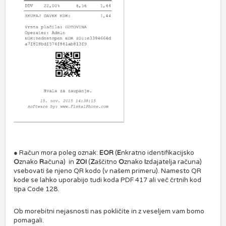
● Račun mora poleg oznak:
EOR
(
E
nkratno identifikacijsko
O
znako
R
ačun
a) in
ZOI
(
Z
aščitno
O
znako
I
zdajatelja računa)
vsebovati še njeno QR kodo (v našem primeru). Namesto QR
kode se lahko uporabijo tudi koda PDF 417 ali več črtnih kod
tipa Code 128.
Ob morebitni nejasnosti nas pokličite in z veseljem vam bomo
pomagali.