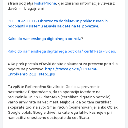
strani podjetja
FiskalPhone
, kjer zbiramo informacije v zvezi z
davčnimi blagajnami.
POOBLASTILO - Obrazec za dodelitev in preklic zunanjih
pooblastil v sistemu eDavki najdete na tej povezavi.
Kako do namenskega digitalnega potrdila
?
Kako do namenskega digitalnega potrdila/ certifikata - video.
● Ko prek portala eDavki dobite dokument za prevzem potrdila,
pojdite na povezavo:
https://taxca.gov.si/DPR-PKI-
Enroll/enrollp12_step1.jsp
Tu vpišite Referenčno številko in Geslo za prevzem in
nastavitev. Priporočamo, da to operacijo izvedete na
računalniku in *.p12 datoteko (certifikat, digitalno potrdilo)
varno arhivirate na več mest. Najbolje, da od tam certifikat
skopirate tudi na svoj Gmail račun (poimenovan je lahko Oblak,
Google oblak, Google drive), iz katerega lahko kasneje v pri
namestitvi enostavno dostopate do cetifikata.